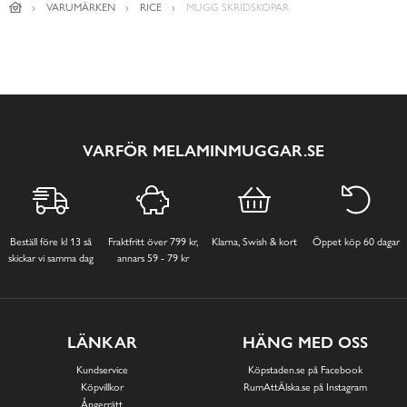
VARUMÄRKEN
RICE
MUGG SKRIDSKOPAR
VARFÖR MELAMINMUGGAR.SE
Beställ före kl 13 så
Fraktfritt över 799 kr,
Klarna, Swish & kort
Öppet köp 60 dagar
skickar vi samma dag
annars 59 - 79 kr
LÄNKAR
HÄNG MED OSS
Kundservice
Köpstaden.se på Facebook
Köpvillkor
RumAttÄlska.se på Instagram
Ångerrätt