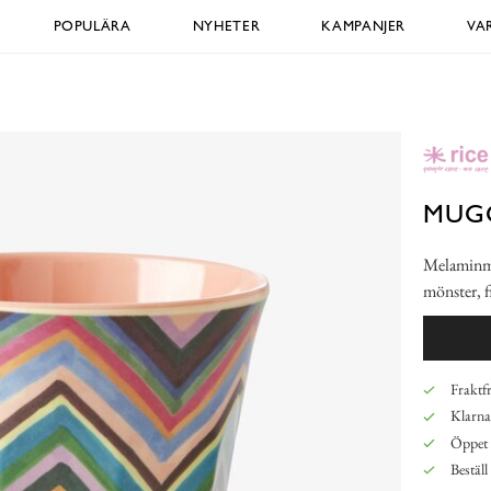
POPULÄRA
NYHETER
KAMPANJER
VA
MUGG
Melaminmu
mönster, f
Fraktfr
Klarna,
Öppet 
Beställ