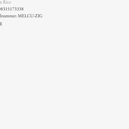
e:
Rice
08315173338
ikelnummer: MELCU-ZIG
 g