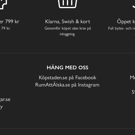
ver 799 kr
Klarna, Swish & kort
Öppet k
 79 kr.
Genomför köpet utan krav på
Full bytes- och re
inloggning.
HÄNG MED OSS
Köpstaden.se på Facebook
Me
RumAttÄlska.se på Instagram
5
r.se
cy