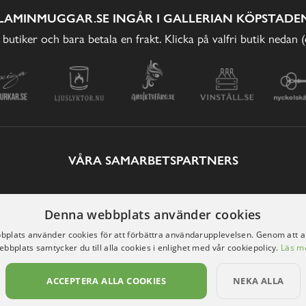
LAMINMUGGAR.SE INGÅR I GALLERIAN KÖPSTADEN
 butiker och bara betala en frakt. Klicka på valfri butik nedan 
VÅRA SAMARBETSPARTNERS
Denna webbplats använder cookies
plats använder cookies för att förbättra användarupplevelsen. Genom att 
ebbplats samtycker du till alla cookies i enlighet med vår cookiepolicy.
Läs m
ACCEPTERA ALLA COOKIES
NEKA ALLA