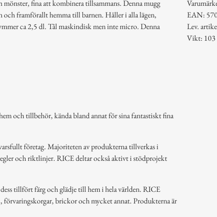
ch mönster, fina att kombinera tillsammans. Denna mugg
Varumärk
en och framförallt hemma till barnen. Håller i alla lägen,
EAN: 57
Rymmer ca 2,5 dl. Tål maskindisk men inte micro. Denna
Lev. art
Vikt: 103
em och tillbehör, kända bland annat för sina fantastiskt fina
arsfullt företag. Majoriteten av produkterna tillverkas i
regler och riktlinjer. RICE deltar också aktivt i stödprojekt
ss tillfört färg och glädje till hem i hela världen. RICE
k, förvaringskorgar, brickor och mycket annat. Produkterna är