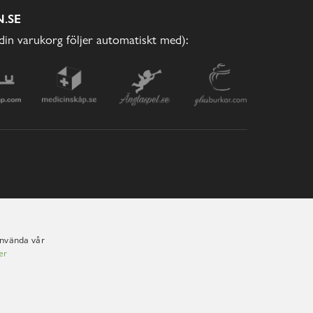
.SE
(din varukorg följer automatiskt med):
använda vår
er