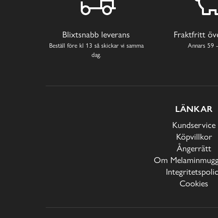
Blixtsnabb leverans
Fraktfritt ö
Beställ före kl 13 så skickar vi samma
Annars 59 -
dag.
LÄNKAR
Kundservice
Köpvillkor
Ångerrätt
Om Melaminmugga
Integritetspoli
Cookies