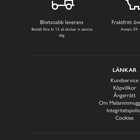
Blixtsnabb leverans
Fraktfritt ö
Beställ före kl 13 så skickar vi samma
Annars 59 -
dag.
LÄNKAR
Kundservice
Köpvillkor
Ångerrätt
Om Melaminmugga
Integritetspoli
Cookies