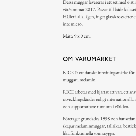
Dessa muggar levereras i ett set med 6 st 
vår/sommar 2017. Passar till både kalase
Håller i alla lägen, inget glasskross ef
inte micro.
Mått: 9 x 9 cm.
OM VARUMÄRKET
RICE är ett danskt inredningsmärke för h
muggar i melamin.
RICE arbetar med hjärtat att vara ett ansv
utvecklingsländer enligt internationella 
och supportarbete runt om i världen.
Företaget grundades 1998 och har sedan de
skapar melaminmuggar, tallrikar, bestic
lika funktionella som snygga.