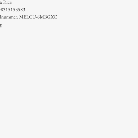
e:
Rice
08315153583
ikelnummer: MELCU-6MBGXC
 g