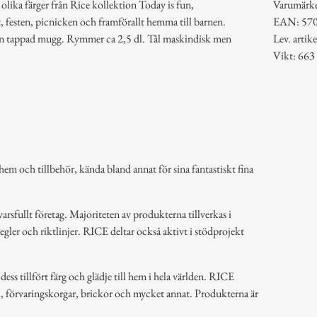
i olika färger från Rice kollektion Today is fun,
Varumärk
t, festen, picnicken och framförallt hemma till barnen.
EAN: 57
ter en tappad mugg. Rymmer ca 2,5 dl. Tål maskindisk men
Lev. art
Vikt: 663
em och tillbehör, kända bland annat för sina fantastiskt fina
arsfullt företag. Majoriteten av produkterna tillverkas i
regler och riktlinjer. RICE deltar också aktivt i stödprojekt
ss tillfört färg och glädje till hem i hela världen. RICE
k, förvaringskorgar, brickor och mycket annat. Produkterna är