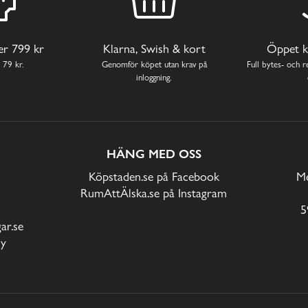
ver 799 kr
Klarna, Swish & kort
Öppet k
 79 kr.
Genomför köpet utan krav på
Full bytes- och re
inloggning.
HÄNG MED OSS
Köpstaden.se på Facebook
Me
RumAttÄlska.se på Instagram
5
r.se
cy