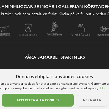
LAMINMUGGAR.SE INGÅR I GALLERIAN KÖPSTADEN
 butiker och bara betala en frakt. Klicka på valfri butik nedan 
VÅRA SAMARBETSPARTNERS
Denna webbplats använder cookies
plats använder cookies för att förbättra användarupplevelsen. Genom att 
ebbplats samtycker du till alla cookies i enlighet med vår cookiepolicy.
Läs m
ACCEPTERA ALLA COOKIES
NEKA ALLA