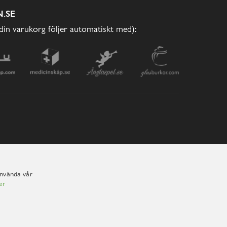
.SE
(din varukorg följer automatiskt med):
använda vår
er