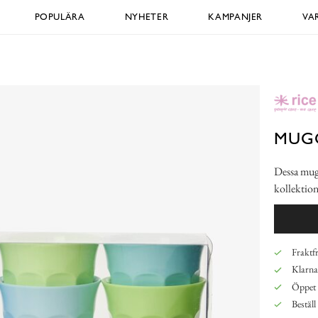
POPULÄRA
NYHETER
KAMPANJER
VA
MUG
Dessa mugga
kollektio
Fraktfr
Klarna,
Öppet 
Beställ