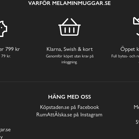
VARFÖR MELAMINMUGGAR.SE
ver 799 kr
Klarna, Swish & kort
Öppet k
 79 kr.
Genomför köpet utan krav på
Full bytes- och re
inloggning.
HÄNG MED OSS
Köpstaden.se på Facebook
Me
RumAttÄlska.se på Instagram
5
r.se
cy