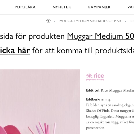
POPULÄRA
NYHETER
KAMPANJER
VA
MUGGAR MEDIUM 50 SHADES OF PINK
R
dsida för produkten
Muggar Medium 50 
icka här
för att komma till produktsid
Rice Muggar Medium
Bildtitel:
Bildbeskrivning:
På bilden syns en samling eleg
Shades Of Pink. Dessa muggar är 
behaglig färgpalett. Muggarna st
av en mjukt rosa vägg, vilket fö
presentation.