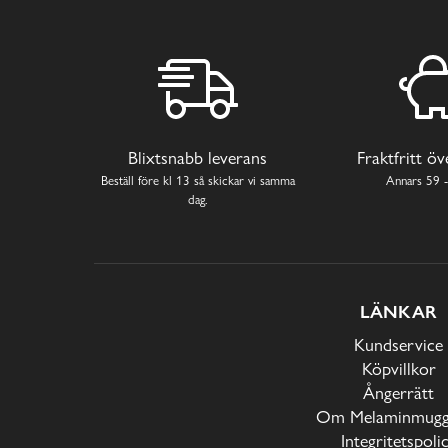
Blixtsnabb leverans
Fraktfritt ö
Beställ före kl 13 så skickar vi samma
Annars 59 -
dag.
LÄNKAR
Kundservice
Köpvillkor
Ångerrätt
Om Melaminmugga
Integritetspoli