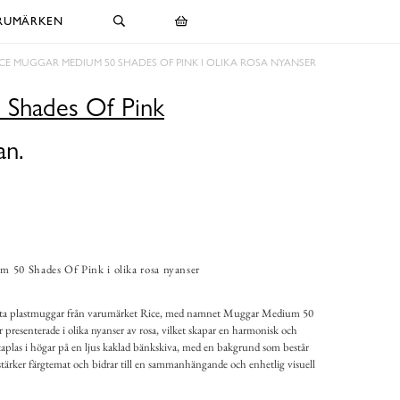
RUMÄRKEN
ICE MUGGAR MEDIUM 50 SHADES OF PINK I OLIKA ROSA NYANSER
Shades Of Pink
an.
 50 Shades Of Pink i olika rosa nyanser
anta plastmuggar från varumärket Rice, med namnet Muggar Medium 50
presenterade i olika nyanser av rosa, vilket skapar en harmonisk och
aplas i högar på en ljus kaklad bänkskiva, med en bakgrund som består
rstärker färgtemat och bidrar till en sammanhängande och enhetlig visuell