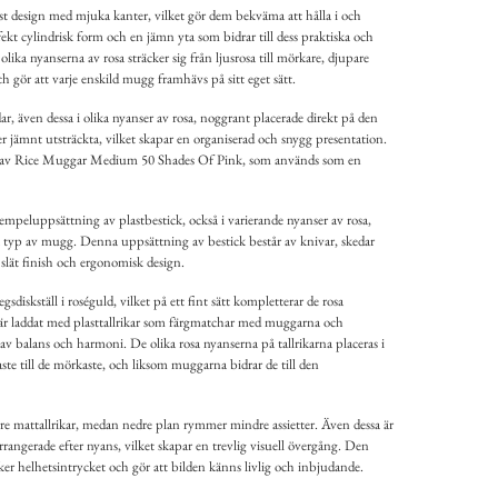
t design med mjuka kanter, vilket gör dem bekväma att hålla i och
kt cylindrisk form och en jämn yta som bidrar till dess praktiska och
ika nyanserna av rosa sträcker sig från ljusrosa till mörkare, djupare
och gör att varje enskild mugg framhävs på sitt eget sätt.
dar, även dessa i olika nyanser av rosa, noggrant placerade direkt på den
er jämnt utsträckta, vilket skapar en organiserad och snygg presentation.
en av Rice Muggar Medium 50 Shades Of Pink, som används som en
xempeluppsättning av plastbestick, också i varierande nyanser av rosa,
 typ av mugg. Denna uppsättning av bestick består av knivar, skedar
, slät finish och ergonomisk design.
egsdiskställ i roséguld, vilket på ett fint sätt kompletterar de rosa
 är laddat med plasttallrikar som färgmatchar med muggarna och
 av balans och harmoni. De olika rosa nyanserna på tallrikarna placeras i
aste till de mörkaste, och liksom muggarna bidrar de till den
rre mattallrikar, medan nedre plan rymmer mindre assietter. Även dessa är
rangerade efter nyans, vilket skapar en trevlig visuell övergång. Den
ker helhetsintrycket och gör att bilden känns livlig och inbjudande.