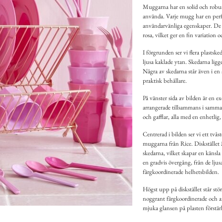
Muggarna har en solid och robus
använda. Varje mugg har en perfe
användarvänliga egenskaper. De ol
rosa, vilket ger en fin variation 
I förgrunden ser vi flera plastske
ljusa kaklade ytan. Skedarna ligg
Några av skedarna står även i 
praktisk behållare.
På vänster sida av bilden är en e
arrangerade tillsammans i samma
och gafflar, alla med en enhetlig
Centrerad i bilden ser vi ett tvåst
muggarna från Rice. Diskstället
skedarna, vilket skapar en känsla
en gradvis övergång, från de ljus
färgkoordinerade helhetsbilden.
Högst upp på diskstället står stö
noggrant färgkoordinerade och ar
mjuka glansen på plasten förstär