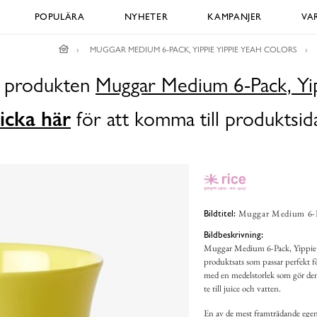
POPULÄRA
NYHETER
KAMPANJER
VA
MUGGAR MEDIUM 6-PACK, YIPPIE YIPPIE YEAH COLORS
ör produkten
Muggar Medium 6-Pack, Yip
icka här
för att komma till produktsid
Muggar Medium 6-Pa
Bildtitel:
Bildbeskrivning:
Muggar Medium 6-Pack, Yippie Yi
produktsats som passar perfekt fö
med en medelstorlek som gör dem
te till juice och vatten.
En av de mest framträdande egens