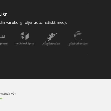
.SE
(din varukorg följer automatiskt med):
använda vår
er