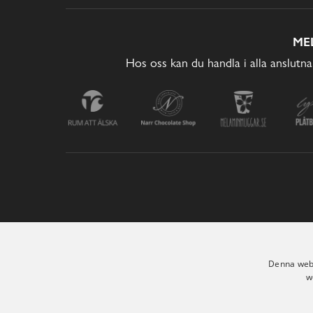
ME
Hos oss kan du handla i alla anslutna
Denna webb
w