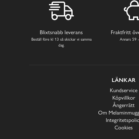
Blixtsnabb leverans
Fraktfritt ö
Beställ före kl 13 så skickar vi samma
Annars 59 -
dag.
LÄNKAR
Kundservice
Köpvillkor
Ångerrätt
Om Melaminmugga
Integritetspoli
Cookies