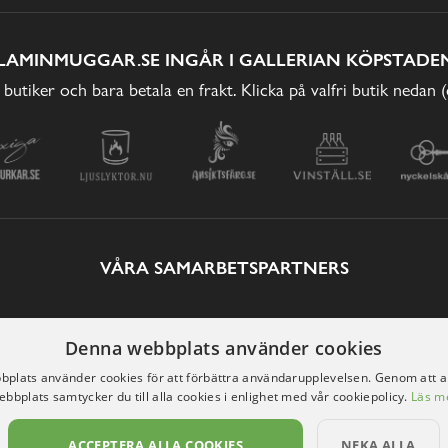
LAMINMUGGAR.SE INGÅR I GALLERIAN KÖPSTADEN
 butiker och bara betala en frakt. Klicka på valfri butik nedan 
VÅRA SAMARBETSPARTNERS
Denna webbplats använder cookies
plats använder cookies för att förbättra användarupplevelsen. Genom att 
ebbplats samtycker du till alla cookies i enlighet med vår cookiepolicy.
Läs m
ACCEPTERA ALLA COOKIES
NEKA ALLA