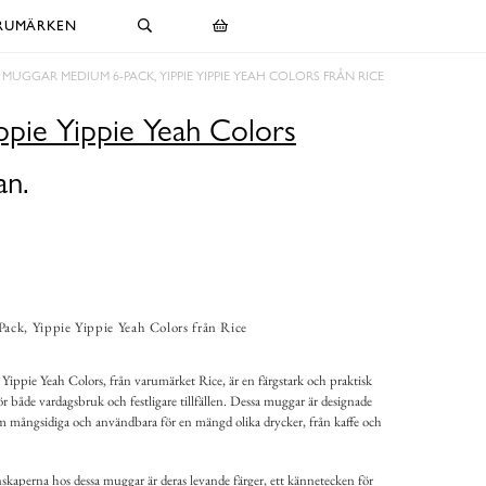
RUMÄRKEN
MUGGAR MEDIUM 6-PACK, YIPPIE YIPPIE YEAH COLORS FRÅN RICE
pie Yippie Yeah Colors
an.
ck, Yippie Yippie Yeah Colors från Rice
ppie Yeah Colors, från varumärket Rice, är en färgstark och praktisk
r både vardagsbruk och festligare tillfällen. Dessa muggar är designade
 mångsidiga och användbara för en mängd olika drycker, från kaffe och
kaperna hos dessa muggar är deras levande färger, ett kännetecken för