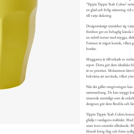
"Yippie Yippie Yeah Colors"-serie
en glad och livlig stämning vid v
till varje dukning.
Designmässigt utmärker sig varj
finishen ger en behaglig känsla 
en subtil textur med snygga, diskr
Formen är något konisk, vilket ger
bordet.
Muggarna är tillverkade av melam
repor. Detta gör dem idealiska f
är en prioritet. Melaminets lättv
bekväma att använda, vilket ytte
När det gäller omgivningen kan 
sammanhang. De kan snyggt kompl
utseende samtidigt som de enkel
designen gör dem flexibla och läm
Yippie Yippie Yeah Colors-koncept
glädje i vardagens måltider. Med 
utan även estetiskt tilltalande. 
filosofi kring färg och form tyd