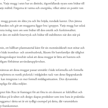
n. Varje mugg i setet har en distinkt, iögonfallande nyans som bidrar till
arje måltid. Färgerna är varma och energiska, vilket sätter en positiv ton
e mugg genom sin släta yta och lite böjda, rundade kanter. Den jämna
i handen och gör att muggarna ligger bra i greppet. Varje mugg har också
eta inslag runt om som bidrar till dess estetik och funktionalitet.
 den ett stabilt fotavtryck och bidrar till stabiliteten när den står på
in, ett hållbart plastmaterial känt för sin motståndskraft mot stötar och
ör både inomhus- och utomhusbruk, liksom för barnfamiljer där tålighet
iktsegenskaper innebär också att dessa muggar är lätta att hantera och
rligare förbättrar användarupplevelsen.
nämnas att dessa muggar passar utmärkt i både informella och formella
ettera en rustik picknick i trädgården tack vare deras färgsprakande
t kan integreras i en mer formell middagssituation. Den dynamiska
pliga för olika miljöer.
et från Rice är framtaget för att föra in ett element av lekfullhet och
fokus på kvalitet och design skapas produkter som inte bara är praktiska
Muggarna i detta set är ett tydligt exempel på detta, där varumärkets
ligt framkommer.