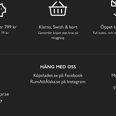
ver 799 kr
Klarna, Swish & kort
Öppet k
 79 kr.
Genomför köpet utan krav på
Full bytes- och re
inloggning.
HÄNG MED OSS
Köpstaden.se på Facebook
Me
RumAttÄlska.se på Instagram
5
r.se
cy