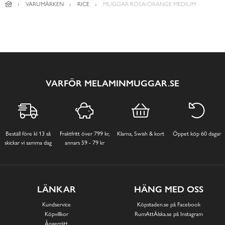
VARUMÄRKEN
RICE
MUGGAR ROSA/ORANGE MEDIUM
VARFÖR MELAMINMUGGAR.SE
Beställ före kl 13 så
Fraktfritt över 799 kr,
Klarna, Swish & kort
Öppet köp 60 dagar
skickar vi samma dag
annars 59 - 79 kr
LÄNKAR
HÄNG MED OSS
Kundservice
Köpstaden.se på Facebook
Köpvillkor
RumAttÄlska.se på Instagram
Ångerrätt